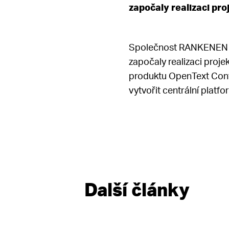
započaly realizaci pr
Společnost RANKENEN a.
započaly realizaci proj
produktu OpenText Conte
vytvořit centrální platfo
Další články