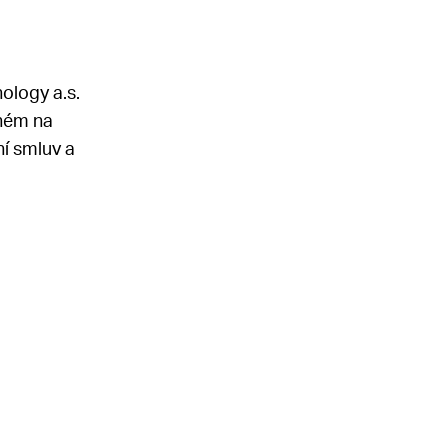
ology a.s.
eném na
ní smluv a